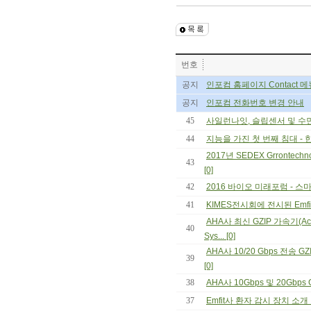
번호
공지
인포컴 홈페이지 Contact 
공지
인포컴 전화번호 변경 안내
45
사일런나잇, 슬립센서 및 수면모
44
지능을 가진 첫 번째 침대 - 한샘
2017년 SEDEX Grrontec
43
[0]
42
2016 바이오 미래포럼 - 스마트
41
KIMES전시회에 전시된 Emfit
AHA사 최신 GZIP 가속기(Acc
40
Sys... [0]
AHA사 10/20 Gbps 전송 GZ
39
[0]
38
AHA사 10Gbps 및 20Gbps 
37
Emfit사 환자 감시 장치 소개 