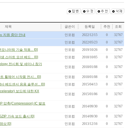
제목
글쓴이
등록일
추천
조회
메뉴 지원 중단 안내
인포컴
2022/12/15
0
32767
인포컴
2022/05/23
0
32767
니터링 기술 적용... [0]
인포컴
2019/10/26
0
32767
 스마트 모션 베드... [0]
인포컴
2018/10/05
0
32767
hnology 전시회 및 세미나 참가
인포컴
2018/01/08
0
32767
 휠체어 시작품 전시... [0]
인포컴
2018/01/08
0
32767
사 베드센서 응용 솔루션... [0]
인포컴
2015/04/13
0
32767
elerator) 보드에 대한 KX
인포컴
2015/01/06
0
32767
IP 압축(Compression) IC 발표
인포컴
2014/09/30
0
32767
GZIP 가속 보드 출시 [0]
인포컴
2014/09/30
0
32767
영상 [0]
인포컴
2013/12/16
0
32767