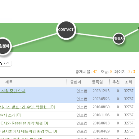
총게시물 :
47
오늘:
0
페이지 :
2 / 3
제목
글쓴이
등록일
추천
조회
뉴 지원 중단 안내
인포컴
2022/12/15
0
32767
인포컴
2022/05/23
0
32767
D 시리즈 발표 : 긴 수명, 탁월한... [0]
인포컴
2010/08/30
0
32767
k사 소개 [0]
인포컴
2010/11/05
0
32767
사와 Reseller 계약 체결 [0]
인포컴
2010/06/18
0
32767
010 전시회에서 네트워킹 환경 하... [0]
인포컴
2010/04/29
0
32767