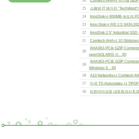
26
Comtech AHA사 저가형 GZI
25
스웨덴 IT 매거진 “TechWord”지 I
24
InnoDisk사 800MB 속도의 PCI
23
Inno Disk사 FiD 2.5 SATA 200
22
InnoDisk 2.5” Industrial SSD
21
Comtech AHA사 10 Gbits/s
AHA363-PCIe GZIP Compre
20
openSOLARIS 지... [0]
AHA363-PCIE GZIP Compr
19
Windows S... [0]
18
A10 Networks사 Comtech
17
미국 TS-Associates 사 TIP
16
비트마이크로 네트워크사 E-Disk Al